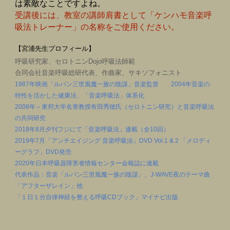
は素敵なことですよね。
受講後には、教室の講師肩書として「ケンハモ音楽呼
吸法トレーナー」の名称をご使用ください。
【宮浦先生プロフィール】
呼吸研究家、セロトニンDojo呼吸法師範
合同会社音楽呼吸総研代表、作曲家、サキソフォニスト
1987年映画「ルパン三世風魔一族の陰謀」音楽監督 2004年音楽の
特性を活かした健康法、「音楽呼吸法」体系化
2008年～東邦大学名誉教授有田秀穂氏（セロトニン研究）と音楽呼吸法
の共同研究
2018年8月夕刊フジにて「音楽呼吸法」連載（全10回）
2019年7月「アンチエイジング 音楽呼吸法」DVD Vol.1 & 2 「メロディ
ーグラフ」DVD発売
2020年日本呼吸器障害者情報センター会報誌に連載
代表作品：音楽「ルパン三世風魔一族の陰謀」、J-WAVE夜のテーマ曲
「アフターザレイン」他
「１日１分自律神経を整える呼吸CDブック」マイナビ出版