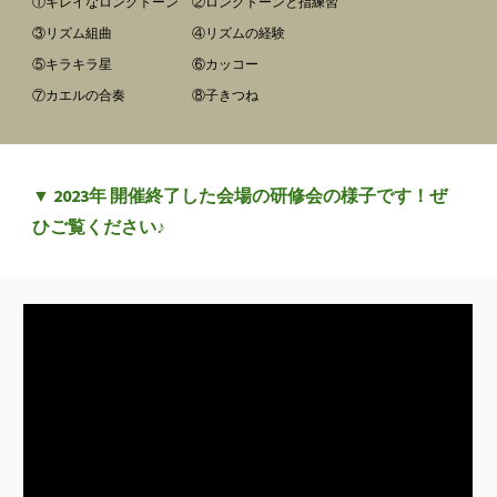
①キレイなロングトーン ②ロングトーンと指練習
③リズム組曲 ④リズムの経験
⑤キラキラ星 ⑥カッコー
⑦カエルの合奏 ⑧子きつね
▼ 2023年 開催終了した会場の研修会の様子です！ぜ
ひご覧ください♪