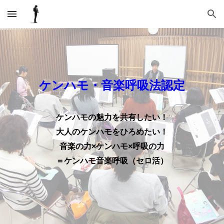
Skip to main content
Skip to navigation
ケンハモ・音楽呼吸法認定
ケンハモの魅力を共有したい！
大人のケンハモをひろめたい！
音楽の力×ケンハモ×呼吸の力
＝ケンハモ音楽呼吸（セロ活）